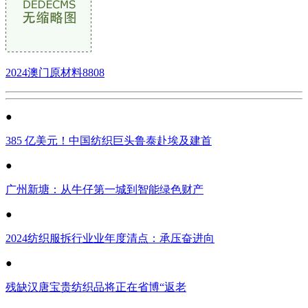
2024澳门原材料8808
●
385 亿美元！中国纺织巨头鲁泰赴埃及建首
●
广州新塘：从牛仔第一城到智能绿色财产
●
2024纺织服拆行业业年度清点：承压奋进向
●
残缺汉唐宝贵纺织品将正在省博“返老