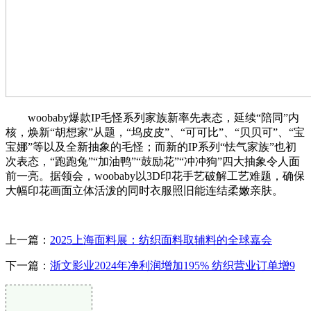
woobaby爆款IP毛怪系列家族新率先表态，延续“陪同”内
核，焕新“胡想家”从题，“坞皮皮”、“可可比”、“贝贝可”、“宝
宝娜”等以及全新抽象的毛怪；而新的IP系列“怯气家族”也初
次表态，“跑跑兔”“加油鸭”“鼓励花”“冲冲狗”四大抽象令人面
前一亮。据领会，woobaby以3D印花手艺破解工艺难题，确保
大幅印花画面立体活泼的同时衣服照旧能连结柔嫩亲肤。
上一篇：
2025上海面料展：纺织面料取辅料的全球嘉会
下一篇：
浙文影业2024年净利润增加195% 纺织营业订单增9