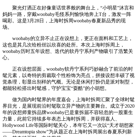
聚光灯洒正在好像童话世界般的舞台上，“小明星”沐言和
妈妈一路，穿戴woobaby毛怪系列愉快地奔上T台，激发一阵
喝彩。这是3月28日，上海时拆周woobaby春夏新品秀的现
场。
woobaby的立异不止正在设想上，更正在面料和工艺上，
这也是其几次给粉丝以欣喜的处所。本次上海时拆周上，
woobaby历时五年设想、迭代的软丹宁系列产物吸引了浩繁关
心。
正在设想层面，woobaby软丹宁系列巧妙融合了前沿的时
髦元素，以奇特的剪裁取个性粉饰为亮点，拼接设想丰硕了视
觉条理，彰显出别样的气概。无论是休闲打扮仍是派对制型，
都能轻松搭出时髦感，守护宝宝“耍酷”的小胡想。
做为国内时髦界的年度嘉会，上海时拆周汇聚了全球时髦
界目光，是展现前沿时髦取立异产物的主要舞台。成立于2020
年的设想师童拆品牌woobaby已是童拆届不容轻忽的一股重生
力量，此前它持续多年表态上海时拆周，并获得嘉人、
Hollywood Life等国际时髦关心，本年它又一次以“天才胡想家
——Dreamtopia show”为从题正在上海时拆周展出春夏系列新