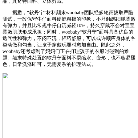
品，其奇特面料、立体剪裁。
据悉，“软丹宁”材料颠末woobaby团队经多轮筛拔取严酷
测试，一改保守牛仔面料硬挺粗拙的印象，不只触感细腻柔嫩
有弹力，并且比常规牛仔自沉减轻10%，持久穿戴不会对宝宝
柔嫩肌肤形成承担；同时，woobaby“软丹宁”面料具备优良的
透气性和弹力，不闷不沉，轻巧舒服，可以或许顺应身体的各
类动做和勾当，让孩子穿戴玩耍时愈加自由。除此之外，
woobaby还考虑到了妈妈们正在打理孩子的衣服时碰到的难
题。颠末特殊处置的软丹宁面料不易缩水、变形，也不容易褪
色，日常洗涤即可，无需复杂的护理法式。