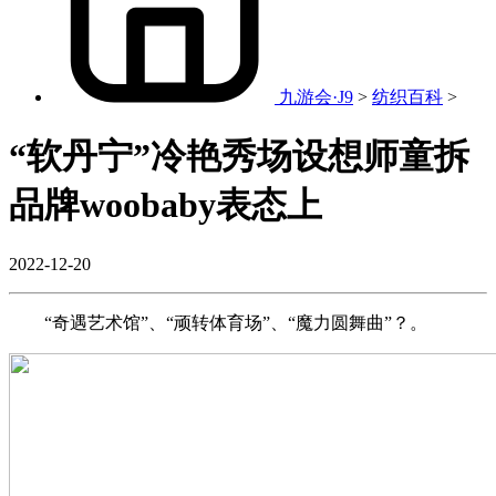
九游会·J9
>
纺织百科
>
“软丹宁”冷艳秀场设想师童拆
品牌woobaby表态上
2022-12-20
“奇遇艺术馆”、“顽转体育场”、“魔力圆舞曲”？。