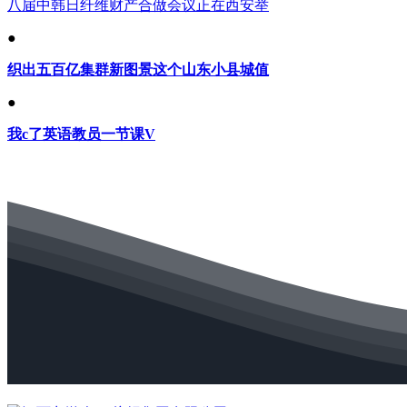
八届中韩日纤维财产合做会议正在西安举
●
织出五百亿集群新图景这个山东小县城值
●
我c了英语教员一节课V