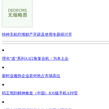
特种无机纤维财产开辟及使用专题研讨开
●
理光“道”系列A3口角复合机：为本土企
●
新时业服拆企业若何抢占市场高位
●
码王驾到精神焕发（中国）IOS版手机APP官
●