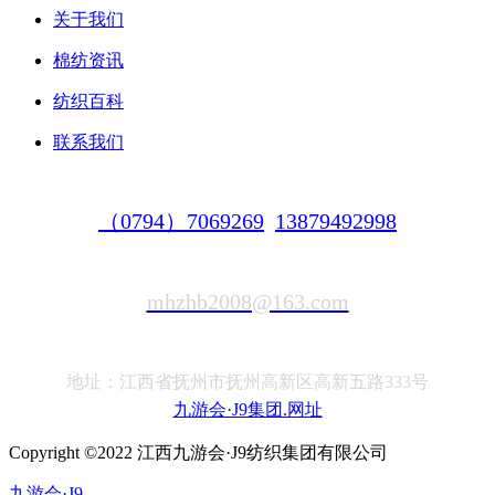
关于我们
棉纺资讯
纺织百科
联系我们
（0794）7069269
13879492998
mhzhb2008@163.com
地址：江西省抚州市抚州高新区高新五路333号
九游会·J9集团.网址
Copyright ©2022 江西九游会·J9纺织集团有限公司
九游会·J9