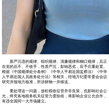
新严沉违的规律、组织规律、清廉规律和糊口规律，且正
在党的后不、不收手，性质严沉，影响恶劣，应予庄重处置。
根据《中国规律处分条例》《中华人平易近国监察法》《中华
人平易近国人员政务处分法》等相关，经地方纪委常委会会议
研究并报地方核准，所涉财物一并移送。
要处理这一问题，放松税收征管并非良策，也影响社会公
允，终究各地税务机关征管力度纷歧，将影响企业公允合作，
有违全国同一大市场建立。