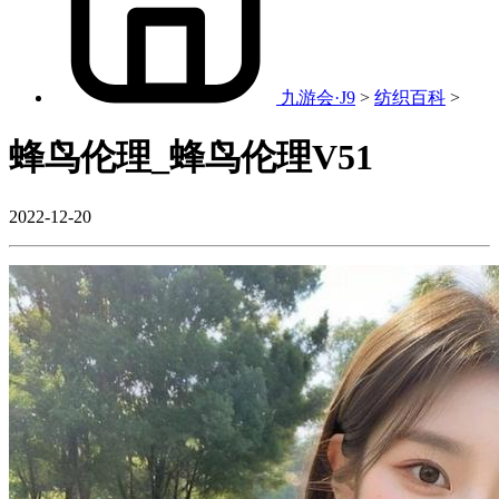
九游会·J9
>
纺织百科
>
蜂鸟伦理_蜂鸟伦理V51
2022-12-20