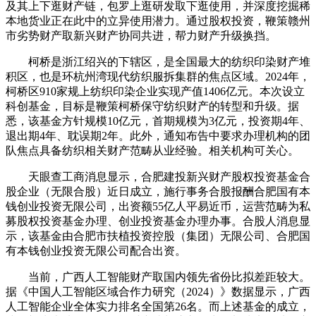
及其上下逛财产链，包罗上逛研发取下逛使用，并深度挖掘稀
本地货业正在此中的立异使用潜力。通过股权投资，鞭策赣州
市劣势财产取新兴财产协同共进，帮力财产升级换挡。
柯桥是浙江绍兴的下辖区，是全国最大的纺织印染财产堆
积区，也是环杭州湾现代纺织服拆集群的焦点区域。2024年，
柯桥区910家规上纺织印染企业实现产值1406亿元。本次设立
科创基金，目标是鞭策柯桥保守纺织财产的转型和升级。据
悉，该基金方针规模10亿元，首期规模为3亿元，投资期4年、
退出期4年、耽误期2年。此外，通知布告中要求办理机构的团
队焦点具备纺织相关财产范畴从业经验。相关机构可关心。
天眼查工商消息显示，合肥建投新兴财产股权投资基金合
股企业（无限合股）近日成立，施行事务合股报酬合肥国有本
钱创业投资无限公司，出资额55亿人平易近币，运营范畴为私
募股权投资基金办理、创业投资基金办理办事。合股人消息显
示，该基金由合肥市扶植投资控股（集团）无限公司、合肥国
有本钱创业投资无限公司配合出资。
当前，广西人工智能财产取国内领先省份比拟差距较大。
据《中国人工智能区域合作力研究（2024）》数据显示，广西
人工智能企业全体实力排名全国第26名。而上述基金的成立，