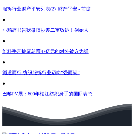
服拆行业财产平安列表(2)_财产平安 - 前瞻
●
小鸡辞书告状微博抄袭二审败诉！创始人
●
维科手艺披露总额47亿元的对外被方为维
●
循道而行 纺织服拆行业迈向“强而韧”
●
巴黎PV展：600年松江纺织身手的国际表态