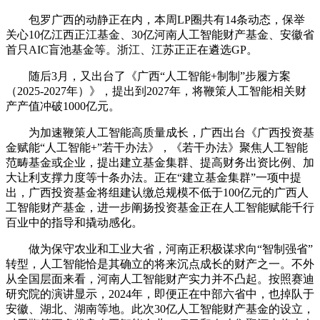
包罗广西的动静正在内，本周LP圈共有14条动态，保举
关心10亿江西正江基金、30亿河南人工智能财产基金、安徽省
首只AIC盲池基金等。浙江、江苏正正在遴选GP。
随后3月，又出台了《广西“人工智能+制制”步履方案
（2025-2027年）》，提出到2027年，将鞭策人工智能相关财
产产值冲破1000亿元。
为加速鞭策人工智能高质量成长，广西出台《广西投资基
金赋能“人工智能+”若干办法》，《若干办法》聚焦人工智能
范畴基金或企业，提出建立基金集群、提高财务出资比例、加
大让利支撑力度等十条办法。正在“建立基金集群”一项中提
出，广西投资基金将组建认缴总规模不低于100亿元的广西人
工智能财产基金，进一步阐扬投资基金正在人工智能赋能千行
百业中的指导和撬动感化。
做为保守农业和工业大省，河南正积极谋求向“智制强省”
转型，人工智能恰是其确立的将来沉点成长的财产之一。不外
从全国层面来看，河南人工智能财产实力并不凸起。按照赛迪
研究院的演讲显示，2024年，即便正在中部六省中，也掉队于
安徽、湖北、湖南等地。此次30亿人工智能财产基金的设立，