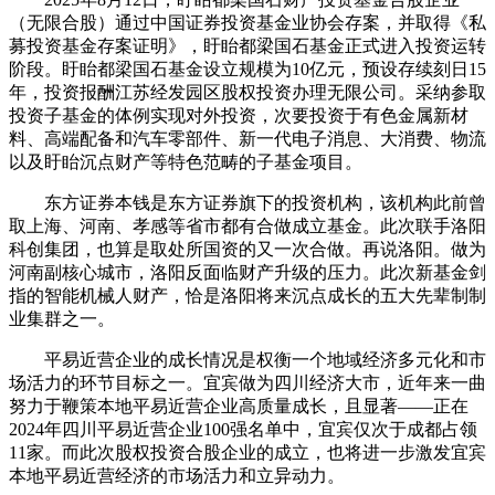
（无限合股）通过中国证券投资基金业协会存案，并取得《私
募投资基金存案证明》，盱眙都梁国石基金正式进入投资运转
阶段。盱眙都梁国石基金设立规模为10亿元，预设存续刻日15
年，投资报酬江苏经发园区股权投资办理无限公司。采纳参取
投资子基金的体例实现对外投资，次要投资于有色金属新材
料、高端配备和汽车零部件、新一代电子消息、大消费、物流
以及盱眙沉点财产等特色范畴的子基金项目。
东方证券本钱是东方证券旗下的投资机构，该机构此前曾
取上海、河南、孝感等省市都有合做成立基金。此次联手洛阳
科创集团，也算是取处所国资的又一次合做。再说洛阳。做为
河南副核心城市，洛阳反面临财产升级的压力。此次新基金剑
指的智能机械人财产，恰是洛阳将来沉点成长的五大先辈制制
业集群之一。
平易近营企业的成长情况是权衡一个地域经济多元化和市
场活力的环节目标之一。宜宾做为四川经济大市，近年来一曲
努力于鞭策本地平易近营企业高质量成长，且显著——正在‌
2024年四川平易近营企业100强名单中，宜宾仅次于成都占领
11家。而此次股权投资合股企业的成立，也将进一步激发宜宾
本地平易近营经济的市场活力和立异动力。