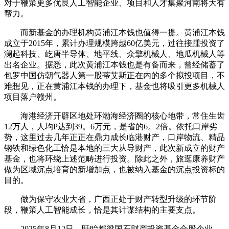
对于鞭策更多优良人工智能企业、项目和人才集聚河南将大有
帮力。
而新基金的办理机构黄浦江本钱也值得一提。黄浦江本钱
成立于2015年，累计办理规模跨越60亿美元，过往接踵投资了
澜起科技、屹唐半导体、地平线、众擎机械人、地瓜机械人等
出名企业。据悉，此次黄浦江本钱也是有备而来，曾经储蓄了
包罗中国仿朝气器人第一股蒂艾斯正在内的多个拟投项目，不
难想见，正在黄浦江本钱的办理下，基金也将吸引更多机械人
项目落户赣州。
海港经济开辟区地处环渤海经济圈的核心地带，常住生齿
12万人，人均P达到39。6万元，是省的6。2倍。依托口岸劣
势，这里过去几年正正在鼎力成长临港财产，口岸物流、精品
钢铁和绿色化工恰是本地的三大从导财产，此次新成立的财产
基金，也将环绕上述范畴进行投资。除此之外，旅逛康养财产
做为区域沉点培育的新增加点，也被纳入基金的沉点投资标的
目的。
做为保守农业大省，广西正处于财产转型升级的环节阶
段，鞭策人工智能成长，恰是其计谋结构的主要支点。
2025年8月12日，盱眙都梁国石财产投资基金合股企业