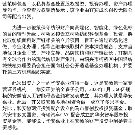
营范畴包含：以私募基金处置股权投资、投资办理、资产办理
等勾当。企查查股权穿透显示，该企业由宜宾成长创投无限公
司等配合出资。
为进一步鞭策保守纺织财产向高端化、智能化、绿色化标
的目的转型升级，柯桥区拟设立柯桥纺织科创基金，投资、孵
化取纺织面料财产链相关的立异项目，旨正在通过市场化运
做、专业化办理，指导金融本钱取财产资本深度融合，支撑当
地优良企业手艺、产物立异、品牌扶植和财产链延长，打制具
有全球合作力的现代纺织财产集群。由绍兴市柯桥区中国轻纺
城扶植办理委员会担任面向社会公开遴选基金办理机构，并委
托第三方机构组织实施。
此次出资方之一的华安嘉业值得一提，这是安徽第一家专
营证券机构——华安证券的全资子公司。2023年1月，60亿规
模的安徽省人工智能母基金颁布发表成立，其办理人就是华安
嘉业。此后，其又取安徽多地/国资合做，成立了多只基金。
好比，和安徽两江投资配合设立的马市智创股权投资基金，取
六安市多支国资、奇瑞汽车CVC配合成立的华安智车股权投
资基金等。能够说，华安嘉业正在安徽的财产投资中阐扬着主
要感化。