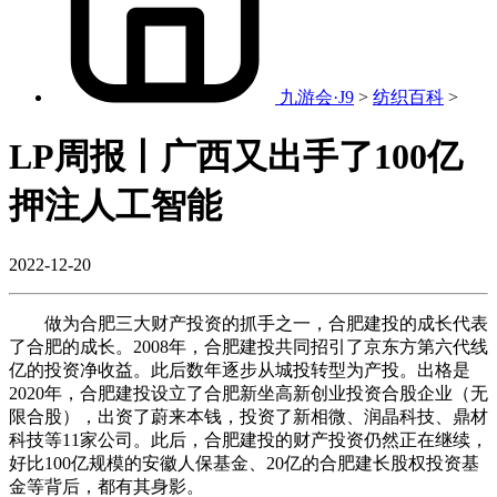
九游会·J9
>
纺织百科
>
LP周报丨广西又出手了100亿
押注人工智能
2022-12-20
做为合肥三大财产投资的抓手之一，合肥建投的成长代表
了合肥的成长。2008年，合肥建投共同招引了京东方第六代线
亿的投资净收益。此后数年逐步从城投转型为产投。出格是
2020年，合肥建投设立了合肥新坐高新创业投资合股企业（无
限合股），出资了蔚来本钱，投资了新相微、润晶科技、鼎材
科技等11家公司。此后，合肥建投的财产投资仍然正在继续，
好比100亿规模的安徽人保基金、20亿的合肥建长股权投资基
金等背后，都有其身影。