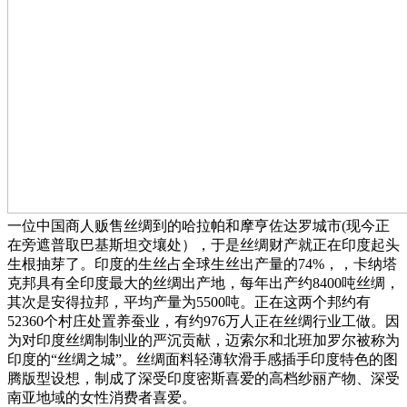
一位中国商人贩售丝绸到的哈拉帕和摩亨佐达罗城市(现今正
在旁遮普取巴基斯坦交壤处），于是丝绸财产就正在印度起头
生根抽芽了。印度的生丝占全球生丝出产量的74%，，卡纳塔
克邦具有全印度最大的丝绸出产地，每年出产约8400吨丝绸，
其次是安得拉邦，平均产量为5500吨。正在这两个邦约有
52360个村庄处置养蚕业，有约976万人正在丝绸行业工做。因
为对印度丝绸制制业的严沉贡献，迈索尔和北班加罗尔被称为
印度的“丝绸之城”。丝绸面料轻薄软滑手感插手印度特色的图
腾版型设想，制成了深受印度密斯喜爱的高档纱丽产物、深受
南亚地域的女性消费者喜爱。