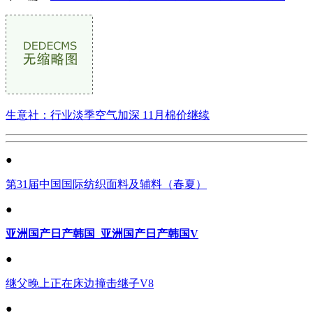
生意社：行业淡季空气加深 11月棉价继续
●
第31届中国国际纺织面料及辅料（春夏）
●
亚洲国产日产韩国_亚洲国产日产韩国V
●
继父晚上正在床边撞击继子V8
●