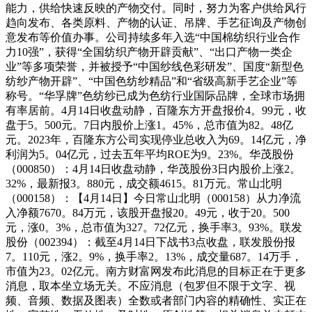
能力，供给快速反映的产物交付。同时，努力为客户供给风行
趋向发布、各类原料、产物的认证、吊牌、手艺征询及产物创
意发布等价值办事。公司持续多年入选“中国棉纺织行业合作
力10强”，获得“全国纺织产物开辟贡献”、“出口产物一类企
业”等多项荣誉，并被授予“中国纱线色彩研发”、国度“新型色
纺纱产物开辟”、“中国色纺纱精品”和“省级高新手艺企业”等
称号。“华孚牌”色纺纱已成为色纺行业国际品牌，全球市场拥
有率居前。4月14日收盘动静，百隆东方开盘报价4。99元，收
盘于5。500元。7日内股价上涨1。45%，总市值为82。48亿
元。2023年，百隆东方公司实现停业总收入为69。14亿元，净
利润为5。04亿元，过去五年平均ROE为9。23%。华茂股份
（000850）：4月14日收盘动静，华茂股份3日内股价上涨2。
32%，最新报3。880元，成交额4615。81万元。常山北明
（000158）：【4月14日】今日常山北明（000158）从力净流
入净额7670。84万元，该股开盘报20。49元，收于20。500
元，涨0。3%，总市值为327。72亿元，换手率3。93%。联发
股份（002394）：截至4月14日下战书3点收盘，联发股份报
7。110元，涨2。9%，换手率2。13%，成交量687。14万手，
市值为23。02亿元。南方财富网发布此消息的目标正在于更多
消息，取本坐立场无关。不应消息（包罗但不限于文字、视
频、音频、数据及图表）全数或者部门内容的精确性、实正在