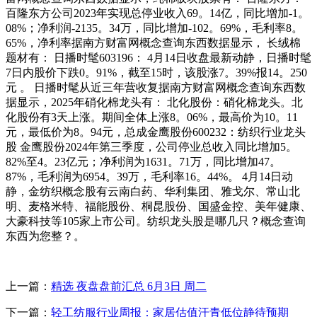
百隆东方公司2023年实现总停业收入69。14亿，同比增加-1。
08%；净利润-2135。34万，同比增加-102。69%，毛利率8。
65%，净利率据南方财富网概念查询东西数据显示， 长绒棉
题材有： 日播时髦603196： 4月14日收盘最新动静，日播时髦
7日内股价下跌0。91%，截至15时，该股涨7。39%报14。250
元 。 日播时髦从近三年营收复据南方财富网概念查询东西数
据显示，2025年硝化棉龙头有： 北化股份：硝化棉龙头。北
化股份有3天上涨。期间全体上涨8。06%，最高价为10。11
元，最低价为8。94元，总成金鹰股份600232：纺织行业龙头
股 金鹰股份2024年第三季度，公司停业总收入同比增加5。
82%至4。23亿元；净利润为1631。71万，同比增加47。
87%，毛利润为6954。39万，毛利率16。44%。 4月14日动
静，金纺织概念股有云南白药、华利集团、雅戈尔、常山北
明、麦格米特、福能股份、桐昆股份、国盛金控、美年健康、
大豪科技等105家上市公司。纺织龙头股是哪几只？概念查询
东西为您整？。
上一篇：
精选 夜盘盘前汇总 6月3日 周二
下一篇：
轻工纺服行业周报：家居估值汗青低位静待预期