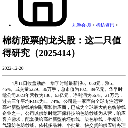
九游会·J9
>
棉纺资讯
>
棉纺股票的龙头股：这二只值
得研究（2025414）
2022-12-20
4月11日收盘动静，华孚时髦最新报6。050元，涨5。
46%。成交量5229。36万手，总市值为102。89亿元。华孚时
髦公司2023年营收为136。63亿元，净利润为6678。21万元，
过去三年平均ROE为1。74%。公司是一家面向全球专注运营
高档新型纱线的制制商和供应商，已成为全球最大的色纺纱线
企业之一。公司以供给时髦环保科技的色纺纱线为从营，响应
客户需求，配套供给高档新型的坯纱线、染色纱线，半精纺、
气流纺色纺纱线。依托多品种、小批量、快交货的供应链办理