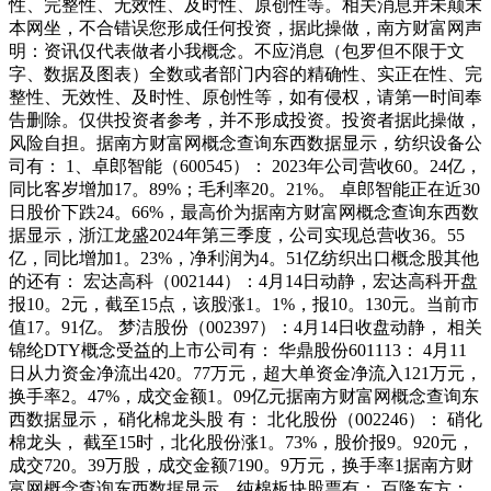
性、完整性、无效性、及时性、原创性等。相关消息并未颠末
本网坐，不合错误您形成任何投资，据此操做，南方财富网声
明：资讯仅代表做者小我概念。不应消息（包罗但不限于文
字、数据及图表）全数或者部门内容的精确性、实正在性、完
整性、无效性、及时性、原创性等，如有侵权，请第一时间奉
告删除。仅供投资者参考，并不形成投资。投资者据此操做，
风险自担。据南方财富网概念查询东西数据显示，纺织设备公
司有： 1、卓郎智能（600545）： 2023年公司营收60。24亿，
同比客岁增加17。89%；毛利率20。21%。 卓郎智能正在近30
日股价下跌24。66%，最高价为据南方财富网概念查询东西数
据显示，浙江龙盛2024年第三季度，公司实现总营收36。55
亿，同比增加1。23%，净利润为4。51亿纺织出口概念股其他
的还有： 宏达高科（002144）：4月14日动静，宏达高科开盘
报10。2元，截至15点，该股涨1。1%，报10。130元。当前市
值17。91亿。 梦洁股份（002397）：4月14日收盘动静， 相关
锦纶DTY概念受益的上市公司有： 华鼎股份601113： 4月11
日从力资金净流出420。77万元，超大单资金净流入121万元，
换手率2。47%，成交金额1。09亿元据南方财富网概念查询东
西数据显示， 硝化棉龙头股 有： 北化股份（002246）： 硝化
棉龙头， 截至15时，北化股份涨1。73%，股价报9。920元，
成交720。39万股，成交金额7190。9万元，换手率1据南方财
富网概念查询东西数据显示，纯棉板块股票有： 百隆东方：