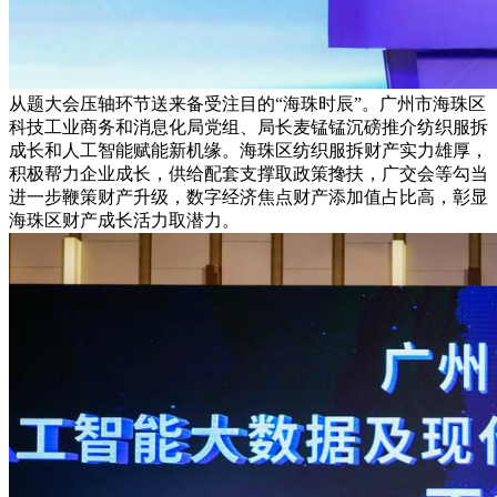
从题大会压轴环节送来备受注目的“海珠时辰”。广州市海珠区
科技工业商务和消息化局党组、局长麦锰锰沉磅推介纺织服拆
成长和人工智能赋能新机缘。海珠区纺织服拆财产实力雄厚，
积极帮力企业成长，供给配套支撑取政策搀扶，广交会等勾当
进一步鞭策财产升级，数字经济焦点财产添加值占比高，彰显
海珠区财产成长活力取潜力。