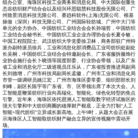
组办公室、海珠区科技工业商务和消息化局、中大国际创重生
态谷纺织财产结合会以及绍兴环思聪慧科技股份无限公司、广
州致景消息科技无限公司、赛趋科软件(上海)无限公司、根基
操做（深圳）科技无限公司、广州国际轻纺城、广州中大门等
单元的全力协办。中国纺织工业结合会会长孙瑞哲，中国纺织
工业结合会秘书长、中国纺织工业企业办理协会会长夏令敏，
中国工程院院士、武汉纺织大学党委徐卫林，商务部驻广州特
派办副特派员徐兵，工业和消息化部消费品工业司纺织处副处
长吴桐，中国纺织工业结合会特邀副会长、广东省服拆服饰行
业协会施行会长卜晓强等国度部委、行业协会带领，以及广东
省工业和消息化厅二级巡视员庄乐从，广东省投资推进局副局
长刘德增，广州市科技局副局长孟徽，广州市工业和消息化局
市管一级调研员姚江宏，广州市海珠区委常委、组织部部长刘
剑峰，副区长陈宇等广东省、市、区带领出席了本次大会。人
工智能是鞭策纺织行业向高端化、智能化、绿色化转型的焦点
引擎。近年来，海珠区依托琶洲人工智能取数字经济试验区的
强大引擎和中大纺织商圈的雄厚财产根底，正全力打制“人工
智能+现代纺织”立异成长新高地。上午9时，从题大会正在展
示海珠区人工智能取纺织财产融合立异的宣传视频中震动开
场。