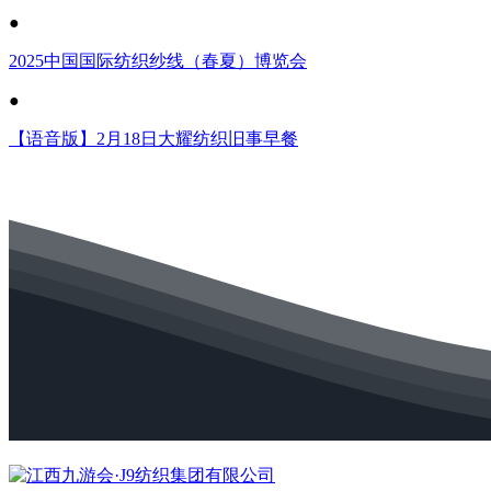
●
2025中国国际纺织纱线（春夏）博览会
●
【语音版】2月18日大耀纺织旧事早餐