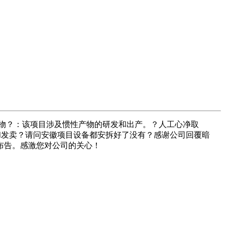
性产物？：该项目涉及惯性产物的研发和出产。？人工心净取
产和发卖？请问安徽项目设备都安拆好了没有？感谢公司回覆暗
布告。感激您对公司的关心！