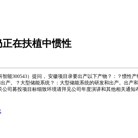
仍正在扶植中惯性
朗科智能300543）提问， 安徽项目录要出产以下产物？：？惯
研发和出产。？大型储能系统？：大型储能系统的研发和出产。出
关公司募投项目标细致环境请拜见公司年度演讲和其他相关通知
载