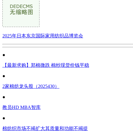
2025年日本东京国际家用纺织品博览会
●
【最新求购】郑棉微跌 棉纱现货价钱平稳
●
2家棉纺龙头股（2025430）
●
教员HD MBA智库
●
棉纺织市场不竭扩大其质量和功能不竭提