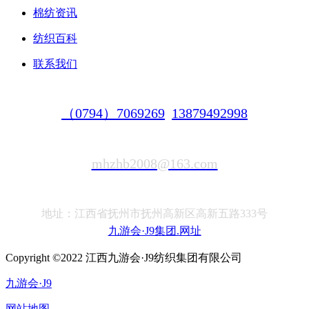
棉纺资讯
纺织百科
联系我们
（0794）7069269
13879492998
mhzhb2008@163.com
地址：江西省抚州市抚州高新区高新五路333号
九游会·J9集团.网址
Copyright ©2022 江西九游会·J9纺织集团有限公司
九游会·J9
网站地图