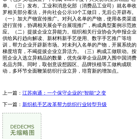
单。（三）发布。工业和消息化部（消费品工业司）就名单收
罗相关部分看法，并向社会公示10个工做日，无后公开辟布。
（一）加大产物宣传推广。对列入名单的产物，使用各类渠道
进行宣传，协调相关展会平台展现推广，构成典型案例示范效
应。（二）提拔企业立异能力。组织相关行业协会为申报企业
供给风行趋向解读、新材料新手艺使用、数字手艺推广等培
训，帮力企业开辟新市场。对未列入名单的产物，开展系统的
梯度培育，不竭提拔企业立异活力。（三）构成工做联动。按
照企业入选立异精品的数量，优先保举企业品牌入围中国消费
名品方阵。同时，取创意设想园区、品牌扶植等工做构成联
动，多环节全面鞭策纺织行业立异，培育新的增加点。
上一篇：
江苏南通：一个保守企业的“智能”之变
下一篇：
新织机手艺改革帮力纺织行业转型升级