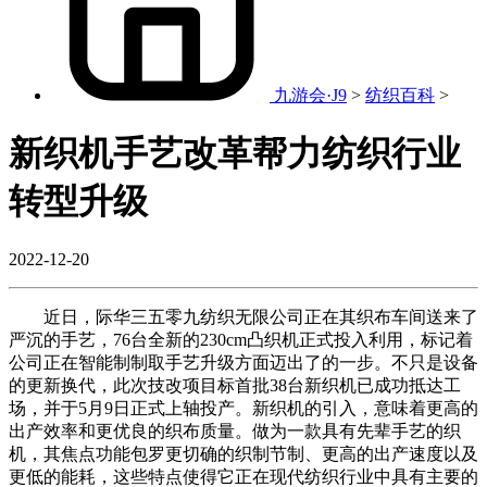
九游会·J9
>
纺织百科
>
新织机手艺改革帮力纺织行业
转型升级
2022-12-20
近日，际华三五零九纺织无限公司正在其织布车间送来了
严沉的手艺，76台全新的230cm凸织机正式投入利用，标记着
公司正在智能制制取手艺升级方面迈出了的一步。不只是设备
的更新换代，此次技改项目标首批38台新织机已成功抵达工
场，并于5月9日正式上轴投产。新织机的引入，意味着更高的
出产效率和更优良的织布质量。做为一款具有先辈手艺的织
机，其焦点功能包罗更切确的织制节制、更高的出产速度以及
更低的能耗，这些特点使得它正在现代纺织行业中具有主要的