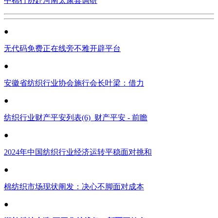
中棉行协赴河南太康县调研
●
无代码免费正在线旁不雅开辟平台
●
安徽省纺织行业协会施行会长叶梁：借力
●
纺织行业财产平安列表(6)_财产平安 - 前瞻
●
2024年中国纺织行业经济运转平稳面对挑和
●
棉纺织市场现状阐发：决心不脚面对成本
●