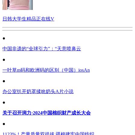
日韩大学生精品正在线V
●
中国非遗的“全球引力”：“天意喷鼻云
●
一叶草m码和欧洲码的区别（中国）iosAn
●
办公室扒开奶罩揉吮奶头A片小说
●
关于召开润力·2024中国棉织财产成长大会
●
1123%！产量质量双提拔 疆棉建牢中国纺织