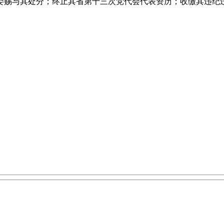
委赐与其处分；终止其省第十三次党代会代表资历；收缴其违纪