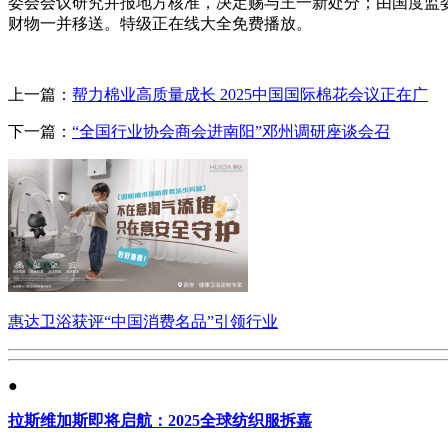
委会会议研究并报地方核准，决定赐与王一新处分；由国度监
财物一并移送。特级正在线大全免费播放。
上一篇：
帮力棉业高质量成长 2025中国国际棉花会议正在广
下一篇：
“全国行业协会商会进南阳”邓州调研座谈会召
惠达卫浴获评“中国消费名品”引领行业
●
拉斯维加斯即将启航：2025全球纺织服拆嘉