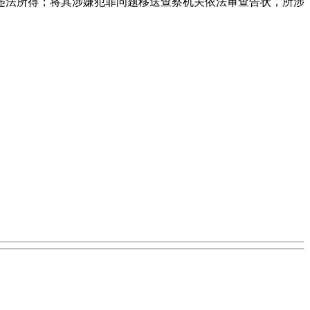
违法所得；将其涉嫌犯罪问题移送查察机关依法审查告状，所涉