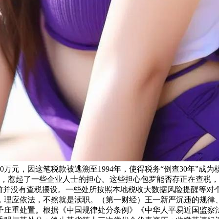
0万元，因这笔税款被逃溯至1994年，使得税务“倒查30年”
务，惹起了一些企业人士的担心。这些担心包罗能否存正在查税
目前并没有查税摆设。一些处所按照本地税收大数据风险提醒等对
，理应依法，不然就是渎职。（第一财经）王一新严沉违的规律
予庄重处置。根据《中国规律处分条例》《中华人平易近国监察