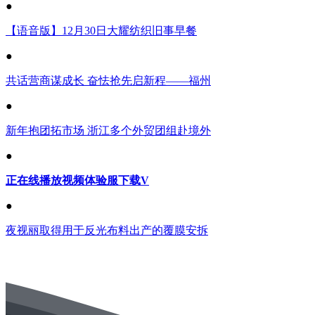
●
【语音版】12月30日大耀纺织旧事早餐
●
共话营商谋成长 奋怯抢先启新程——福州
●
新年抱团拓市场 浙江多个外贸团组赴境外
●
正在线播放视频体验服下载V
●
夜视丽取得用于反光布料出产的覆膜安拆